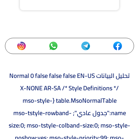
تحليل البيانات
Normal 0 false false false EN-US
X-NONE AR-SA
/* Style Definitions */
table.MsoNormalTable {mso-style-
name:"جدول عادي"; mso-tstyle-rowband-
size:0; mso-tstyle-colband-size:0; mso-style-
noshow:yes; mso-style-priority:99; mso-